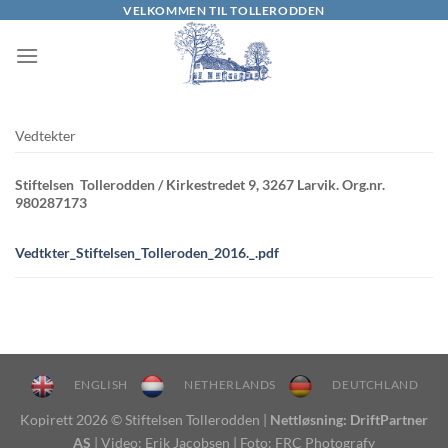
Skip
VELKOMMEN TIL TOLLERODDEN
to
content
Vedtekter
Stiftelsen Tollerodden / Kirkestredet 9, 3267 Larvik. Org.nr.
980287173
Vedtkter_Stiftelsen_Tolleroden_2016._.pdf
ENGLISH
NETHERLANDS
DEUTCHLAND
Kopirett 2026 © Stiftelsen Tollerodden |
Nettløsning: DriftPartner
AS
| Video: Erik Jacobsen | Foto: FRC Photografy