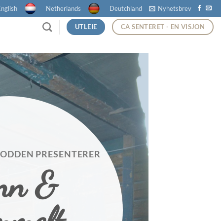
nglish
Netherlands
Deutchland
Nyhetsbrev
UTLEIE
CA SENTERET - EN VISJON
RODDEN PRESENTERER
nn &
mmelt