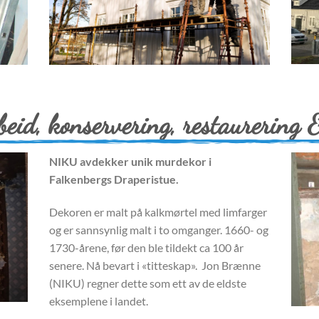
id, konservering, restaurering 
NIKU avdekker unik murdekor i
Falkenbergs Draperistue.
Dekoren er malt på kalkmørtel med limfarger
og er sannsynlig malt i to omganger.
1660- og
1730-årene, før den ble tildekt ca 100 år
senere. Nå bevart i «titteskap». J
on Brænne
(NIKU) regner dette som ett av de eldste
eksemplene i landet.