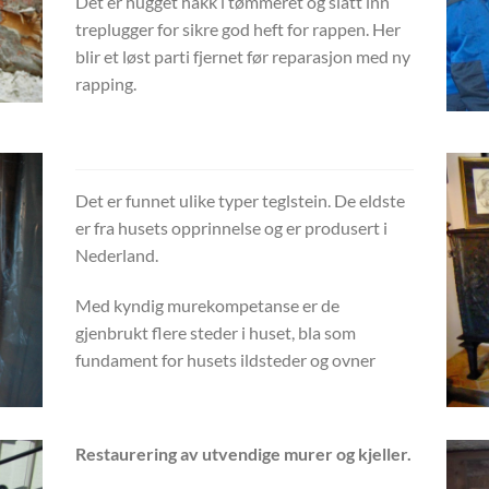
Det er hugget hakk i tømmeret og slått inn
treplugger for sikre god heft for rappen. Her
blir et løst parti fjernet før reparasjon med ny
rapping.
Det er funnet ulike typer teglstein. De eldste
er fra husets opprinnelse og er produsert i
Nederland
.
Med kyndig murekompetanse er de
gjenbrukt flere steder i huset, bla som
fundament for husets ildsteder og ovner
Restaurering av utvendige murer og kjeller.