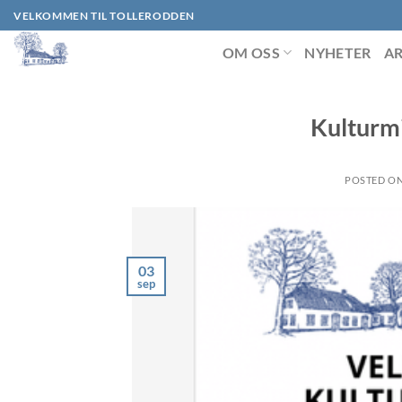
Skip
VELKOMMEN TIL TOLLERODDEN
to
OM OSS
NYHETER
A
content
Kulturm
POSTED O
03
sep