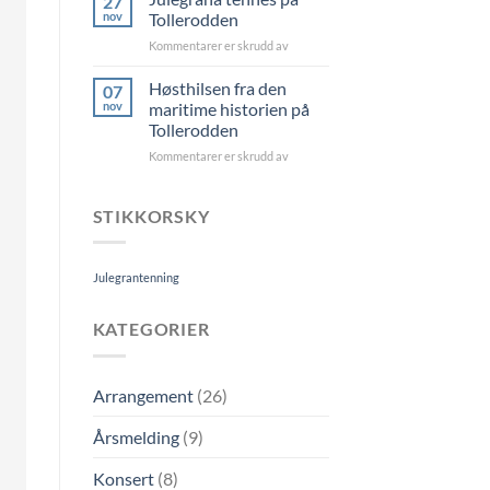
27
Tollerodden
nov
Tollerodden
23.
for
Kommentarer er skrudd av
jun
Julegrana
tennes
Høsthilsen fra den
07
på
nov
maritime historien på
Tollerodden
Tollerodden
for
Kommentarer er skrudd av
Høsthilsen
fra
den
STIKKORSKY
maritime
historien
på
Julegrantenning
Tollerodden
KATEGORIER
Arrangement
(26)
Årsmelding
(9)
Konsert
(8)