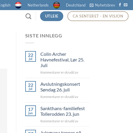
nglish
Netherlands
Deutchland
Nyhetsbrev
UTLEIE
CA SENTERET - EN VISJON
SISTE INNLEGG
Colin Archer
22
jul
Havnefestival, Lør 25.
Juli
for
Kommentarer er skrudd av
Colin
Archer
Avslutningskonsert
22
Havnefestival,
jul
Søndag 26. juli
Lør
for
Kommentarer er skrudd av
25.
Avslutningskonsert
Juli
Søndag
Sankthans-familiefest
17
26.
jun
Tollerodden 23. jun
juli
for
Kommentarer er skrudd av
Sankthans-
familiefest
Julegrana tennes på