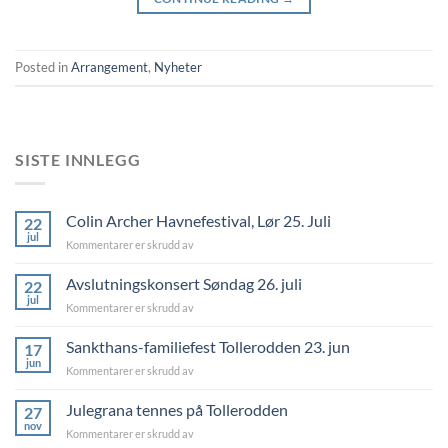
Posted in
Arrangement
,
Nyheter
SISTE INNLEGG
Colin Archer Havnefestival, Lør 25. Juli
22
jul
for
Kommentarer er skrudd av
Colin
Archer
Avslutningskonsert Søndag 26. juli
22
Havnefestival,
jul
for
Kommentarer er skrudd av
Lør
Avslutningskonsert
25.
Søndag
Sankthans-familiefest Tollerodden 23. jun
Juli
17
26.
jun
for
Kommentarer er skrudd av
juli
Sankthans-
familiefest
Julegrana tennes på Tollerodden
27
Tollerodden
nov
for
Kommentarer er skrudd av
23.