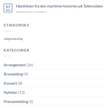
Julegrana
jun
tennes
Høsthilsen fra den maritime historien på Tollerodden
07
på
nov
for
Kommentarer er skrudd av
Tollerodden
Høsthilsen
fra
den
STIKKORSKY
maritime
historien
på
Julegrantenning
Tollerodden
KATEGORIER
Arrangement
(26)
Årsmelding
(9)
Konsert
(8)
Nyheter
(23)
Pressemelding
(2)