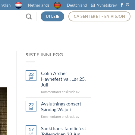
nglish
Netherlands
Deutchland
Nyhetsbrev
UTLEIE
CA SENTERET - EN VISJON
SISTE INNLEGG
Colin Archer
22
jul
Havnefestival, Lør 25.
Juli
for
Kommentarer er skrudd av
Colin
Archer
Avslutningskonsert
22
Havnefestival,
jul
Søndag 26. juli
Lør
for
Kommentarer er skrudd av
25.
Avslutningskonsert
Juli
Søndag
Sankthans-familiefest
17
26.
jun
Tollerodden 23. jun