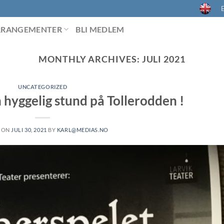
E
RRANGEMENTER
BLI MEDLEM
MONTHLY ARCHIVES:
JULI 2021
UNCATEGORIZED
 hyggelig stund på Tollerodden !
 ON
JULI 30, 2021
BY
KARL@MEDIAS.NO