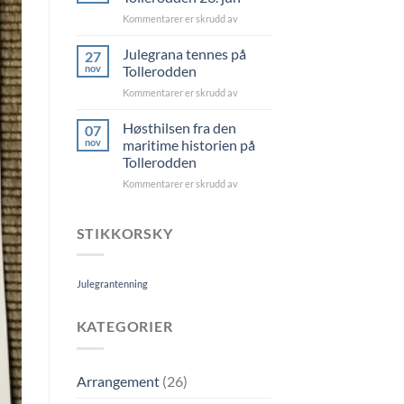
juli
for
Kommentarer er skrudd av
Sankthans-
familiefest
Julegrana tennes på
27
Tollerodden
nov
Tollerodden
23.
for
Kommentarer er skrudd av
jun
Julegrana
tennes
Høsthilsen fra den
07
på
nov
maritime historien på
Tollerodden
Tollerodden
for
Kommentarer er skrudd av
Høsthilsen
fra
den
STIKKORSKY
maritime
historien
på
Julegrantenning
Tollerodden
KATEGORIER
Arrangement
(26)