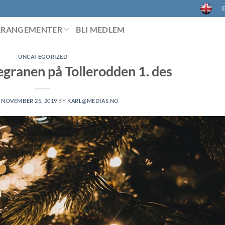
E
RRANGEMENTER
BLI MEDLEM
UNCATEGORIZED
egranen på Tollerodden 1. des
N
NOVEMBER 25, 2019
BY
KARL@MEDIAS.NO