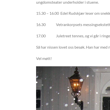
ungdomsteater underholder i stuene.
15.30 – 16.00 Edel Rudskjær leser om snek
16.30 Vetrankorpsets messingsekstett sp
17.00 Juletreet tennes, og vi går i ringer 
Så har nissen lovet oss besøk. Han har med n
Vel møtt!