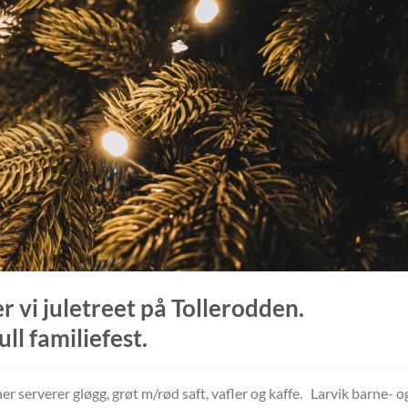
 vi juletreet på Tollerodden.
l familiefest.
 serverer gløgg, grøt m/rød saft, vafler og kaffe. Larvik barne- o