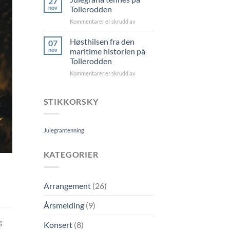
27
Tollerodden
nov
Tollerodden
23.
for
Kommentarer er skrudd av
jun
Julegrana
tennes
Høsthilsen fra den
07
på
nov
maritime historien på
Tollerodden
Tollerodden
for
Kommentarer er skrudd av
Høsthilsen
fra
den
STIKKORSKY
maritime
historien
på
Julegrantenning
Tollerodden
KATEGORIER
Arrangement
(26)
Årsmelding
(9)
g
Konsert
(8)