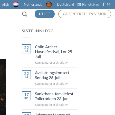
nglish
Netherlands
Deutchland
Nyhetsbrev
UTLEIE
CA SENTERET - EN VISJON
SISTE INNLEGG
Colin Archer
22
jul
Havnefestival, Lør 25.
Juli
for
Kommentarer er skrudd av
Colin
Archer
Avslutningskonsert
22
Havnefestival,
jul
Søndag 26. juli
Lør
for
Kommentarer er skrudd av
25.
Avslutningskonsert
Juli
Søndag
Sankthans-familiefest
17
26.
jun
Tollerodden 23. jun
juli
for
Kommentarer er skrudd av
Sankthans-
familiefest
Julegrana tennes på