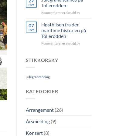
27
Tollerodden
nov
Tollerodden
23.
for
Kommentarer er skrudd av
jun
Julegrana
tennes
Høsthilsen fra den
07
på
nov
maritime historien på
Tollerodden
Tollerodden
for
Kommentarer er skrudd av
Høsthilsen
fra
den
STIKKORSKY
maritime
historien
på
Julegrantenning
Tollerodden
KATEGORIER
Arrangement
(26)
Årsmelding
(9)
Konsert
(8)