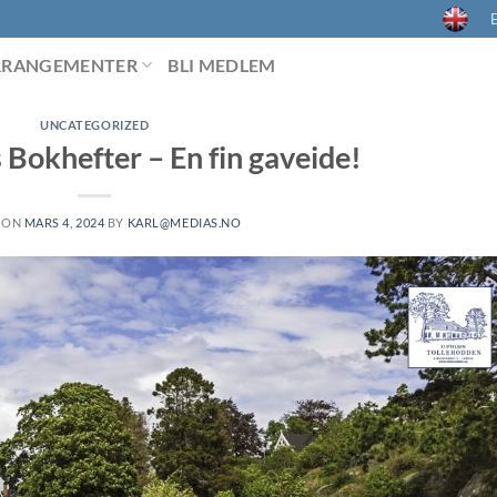
E
RRANGEMENTER
BLI MEDLEM
UNCATEGORIZED
 Bokhefter – En fin gaveide!
 ON
MARS 4, 2024
BY
KARL@MEDIAS.NO