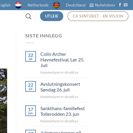
nglish
Netherlands
Deutchland
Nyhetsbrev
UTLEIE
CA SENTERET - EN VISJON
SISTE INNLEGG
Colin Archer
22
jul
Havnefestival, Lør 25.
Juli
for
Kommentarer er skrudd av
Colin
Archer
Avslutningskonsert
22
Havnefestival,
jul
Søndag 26. juli
Lør
for
Kommentarer er skrudd av
25.
Avslutningskonsert
Juli
Søndag
Sankthans-familiefest
17
26.
jun
Tollerodden 23. jun
juli
for
Kommentarer er skrudd av
Sankthans-
familiefest
Julegrana tennes på